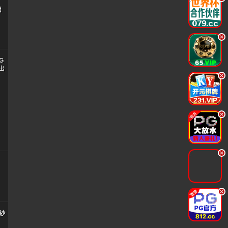
団
.
G
出
.
.
.
.
紗